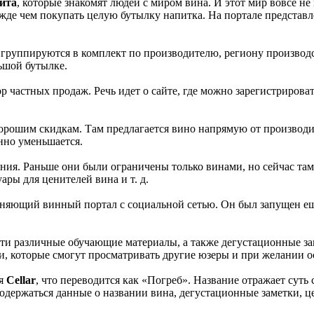
йта
, которые знакомят людей с миром вина. И этот мир вовсе н
ежде чем покупать целую бутылку напитка. На портале представл
ы группируются в комплект по производителю, региону производс
ьшой бутылке.
р частных продаж. Речь идет о сайте, где можно зарегистрирова
хорошим скидкам. Там предлагается вино напрямую от производи
нно уменьшается.
ия. Раньше они были ограничены только винами, но сейчас там
ары для ценителей вина и т. д.
няющий винный портал с социальной сетью. Он был запущен еще 
ти различные обучающие материалы, а также дегустационные зам
и, которые смогут просматривать другие юзеры и при желании о
я
Cellar
, что переводится как «Погреб». Название отражает суть
 содержаться данные о названии вина, дегустационные заметки, ц