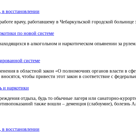
, в восстановлении
работе врачу, работавшему в Чебаркульской городской больнице
аркотики по новой системе
находящихся в алкогольном и наркотическом опьянении за рулем.
зированной системе
енения в областной закон «О полномочиях органов власти в сфе
носятся, чтобы привести этот закон в соответствие с федераль
ь и наркотики
реждения отдыха, будь то обычные лагеря или санаторно-курортн
отивопоказаний также вошли – деменция (слабоумие), болезнь 
, в восстановлении