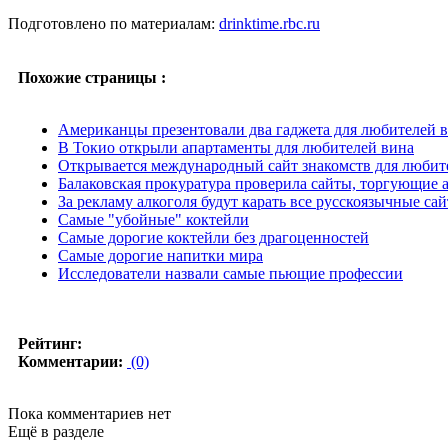
Подготовлено по материалам:
drinktime.rbc.ru
Похожие страницы :
Американцы презентовали два гаджета для любителей 
В Токио открыли апартаменты для любителей вина
Открывается международный сайт знакомств для любит
Балаковская прокуратура проверила сайты, торгующие 
За рекламу алкоголя будут карать все русскоязычные са
Самые "убойные" коктейли
Самые дорогие коктейли без драгоценностей
Самые дорогие напитки мира
Исследователи назвали самые пьющие профессии
Рейтинг:
Комментарии:
(0)
Пока комментариев нет
Ещё в разделе