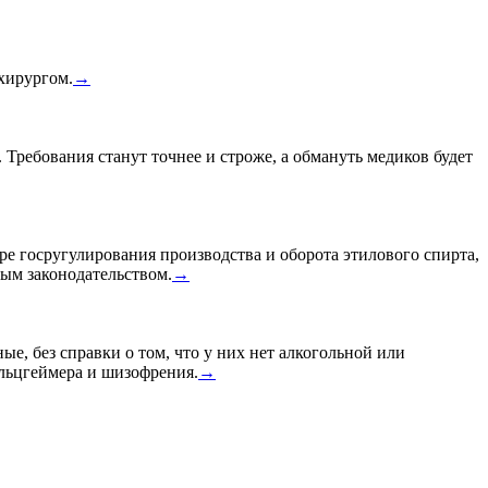
 хирургом.
→
 Требования станут точнее и строже, а обмануть медиков будет
ре госругулирования производства и оборота этилового спирта,
ным законодательством.
→
ые, без справки о том, что у них нет алкогольной или
Альцгеймера и шизофрения.
→