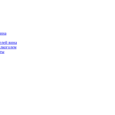
вина
елей вина
алкоголем
йты