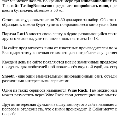
так: мы может назвать по крайней мере три
инновационных са
Так,
сайт TastingRoom.com
предлагает
попробовать вино
, пр
шести бутылочек объемом в 50 мл.
Стоит такое удовольствие по 20-30 долларов за набор. Образц
образцами, можно будет купить понравившееся вино уже в бол
Портал Lot18
вносит свою лепту в бурно развивающийся секто
другого человека, уже ставшего пользователем Lot18.
На сайте предлагаются вина от известных производителей по 
Благодаря этому конечная стоимость для потребителя существе
Каждый день на сайте появляются новые заманчивые предложен
продукты для любителей побаловать себя вкусной едой, аксессу
Snooth
- еще один замечательный инновационный сайт, объеди
различными интересными сервисами.
Один из таких сервисов называется
Wine Rack
. Там можно най
может разместить через Wine Rack свои дегустационные заметк
Другая интересная функция вышеупомянутого сайта называетс
погребе и отслеживать, что с ними происходит. В Cellar могут
погребе.