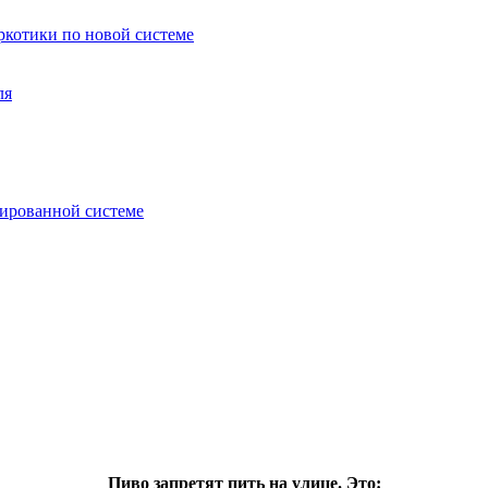
аркотики по новой системе
ля
зированной системе
Пиво запретят пить на улице. Это: