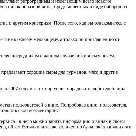
е выглядит ретроградным и избегающим всего нового!
ен список образцов вина, представленных в виде наборов из
тва и другим критериям. После того, как вы ознакомитесь с
ться не каждому желающему, а только по приглашению от
теля, посредникам в данном случае поживиться нечем.
 предлагают хорошие сыры для гурманов, мясо и другие
в 2007 году и с тех пор успел порадовать любителей вина
етки пользователей о вине. Попробовав вино, пользователь
ставлять свои комментарии.
 сервиса - в него можно забить информацию о винах в своем
ена, объем бутылки, а также количество бутылок, хранящихся в