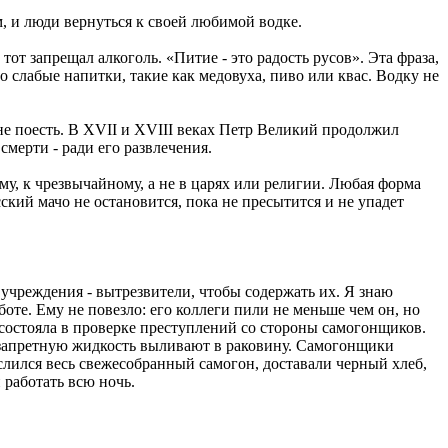
, и люди вернуться к своей любимой водке.
тот запрещал алкоголь. «Питие - это радость русов». Эта фраза,
 слабые напитки, такие как медовуха, пиво или квас. Водку не
не поесть. В XVII и XVIII веках Петр Великий продолжил
смерти - ради его развлечения.
у, к чрезвычайному, а не в царях или религии. Любая форма
ский мачо не остановится, пока не пресытится и не упадет
учреждения - вытрезвители, чтобы содержать их. Я знаю
оте. Ему не повезло: его коллеги пили не меньше чем он, но
та состояла в проверке преступлений со стороны самогонщиков.
 запретную жидкость выливают в раковину. Самогонщики
слился весь свежесобранный самогон, доставали черный хлеб,
 работать всю ночь.