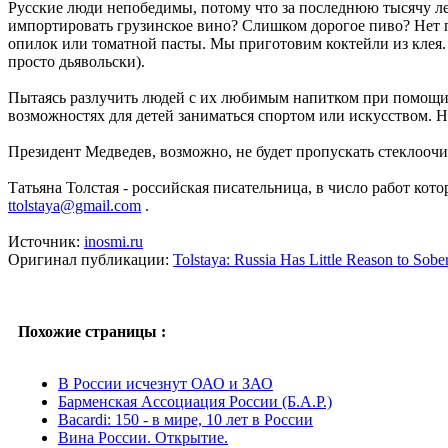
Русские люди непобедимы, потому что за последнюю тысячу ле
импортировать грузинское вино? Слишком дорогое пиво? Нет 
опилок или томатной пасты. Мы приготовим коктейли из клея. 
просто дьявольски).
Пытаясь разлучить людей с их любимым напитком при помощи ук
возможностях для детей заниматься спортом или искусством. Н
Президент Медведев, возможно, не будет пропускать стеклооч
Татьяна Толстая - российская писательница, в число работ ко
ttolstaya@gmail.com
.
Источник:
inosmi.ru
Оригинал публикации:
Tolstaya: Russia Has Little Reason to Sobe
Похожие страницы :
В России исчезнут ОАО и ЗАО
Барменская Ассоциация России (Б.А.Р.)
Bacardi: 150 - в мире, 10 лет в России
Вина России. Открытие.