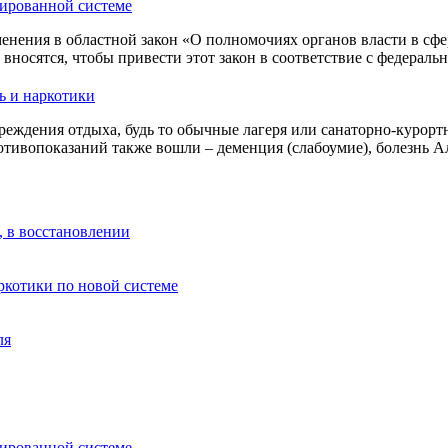
зированной системе
енения в областной закон «О полномочиях органов власти в сфе
носятся, чтобы привести этот закон в соответствие с федераль
ь и наркотики
реждения отдыха, будь то обычные лагеря или санаторно-курортн
отивопоказаний также вошли – деменция (слабоумие), болезнь 
, в восстановлении
аркотики по новой системе
ля
зированной системе