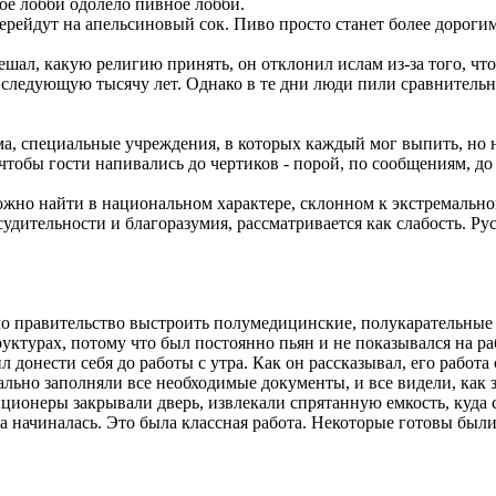
ое лобби одолело пивное лобби.
рейдут на апельсиновый сок. Пиво просто станет более дорогим
шал, какую религию принять, он отклонил ислам из-за того, что 
следующую тысячу лет. Однако в те дни люди пили сравнительно
ма, специальные учреждения, в которых каждый мог выпить, но 
чтобы гости напивались до чертиков - порой, по сообщениям, до 
жно найти в национальном характере, склонном к экстремальном
удительности и благоразумия, рассматривается как слабость. Рус
ло правительство выстроить полумедицинские, полукарательные 
уктурах, потому что был постоянно пьян и не показывался на раб
ил донести себя до работы с утра. Как он рассказывал, его рабо
льно заполняли все необходимые документы, и все видели, как
ционеры закрывали дверь, извлекали спрятанную емкость, куда 
а начиналась. Это была классная работа. Некоторые готовы были