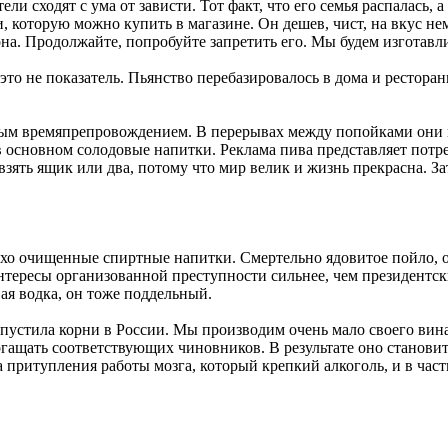
ли сходят с ума от зависти. Тот факт, что его семья распалась,
и, которую можно купить в магазине. Он дешев, чист, на вкус н
она. Продолжайте, попробуйте запретить его. Мы будем изготавл
это не показатель. Пьянство перебазировалось в дома и рестора
ым времяпрепровождением. В перерывах между попойками они к
 в основном солодовые напитки. Реклама пива представляет потр
зять ящик или два, потому что мир велик и жизнь прекрасна. Зат
плохо очищенные спиртные напитки. Смертельно ядовитое пойло
нтересы организованной преступности сильнее, чем президентск
вая водка, он тоже поддельный.
не пустила корни в России. Мы производим очень мало своего в
богащать соответствующих чиновников. В результате оно станови
та притупления работы мозга, который крепкий алкоголь, и в ча