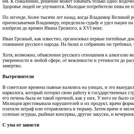
им. К сожалению, решение может означать только одно: водочн
Здоровье людей не улучшится. Молодые потребители пива не пе
По легенде, более тысячи лет назад, когда Владимир Великий ре
приписываемая Владимиру, определила судьбу и удел нации на 
изобрели до времен Ивана Грозного, в XVI веке.
Иван Грозный, как известно, организовал первые питейные до
спаивание русского народа. На балах и собраниях он требовал, 
Хотя, возможно, объяснение русского отношения к алкоголю мо
умеренности в любой сфере, от вежливости и учтивости до расс
замертво.
Вытрезвители
В советские времена пьяные валялись на улицах, и это вынуди
нарколога, который потерял свою работу в государственных стр
его печень была не такой прочной, как у них. У него не было с
Милиция арестовывала нарушителей и их продукт, врачи форма
платили штраф или отправлялись в тюрьму. Затем врачи и мили
соленые огурцы, рыбные консервы, другие закуски, и вечеринк
С ума от зависти