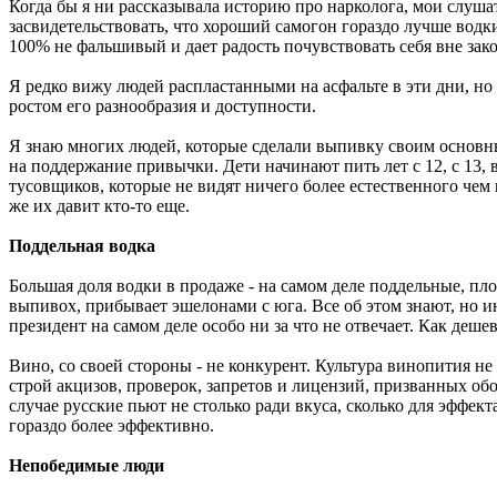
Когда бы я ни рассказывала историю про нарколога, мои слушате
засвидетельствовать, что хороший самогон гораздо лучше водк
100% не фальшивый и дает радость почувствовать себя вне зак
Я редко вижу людей распластанными на асфальте в эти дни, но 
ростом его разнообразия и доступности.
Я знаю многих людей, которые сделали выпивку своим основн
на поддержание привычки. Дети начинают пить лет с 12, с 13,
тусовщиков, которые не видят ничего более естественного чем в
же их давит кто-то еще.
Поддельная водка
Большая доля водки в продаже - на самом деле поддельные, 
выпивох, прибывает эшелонами с юга. Все об этом знают, но и
президент на самом деле особо ни за что не отвечает. Как деше
Вино, со своей стороны - не конкурент. Культура винопития 
строй акцизов, проверок, запретов и лицензий, призванных о
случае русские пьют не столько ради вкуса, сколько для эффек
гораздо более эффективно.
Непобедимые люди