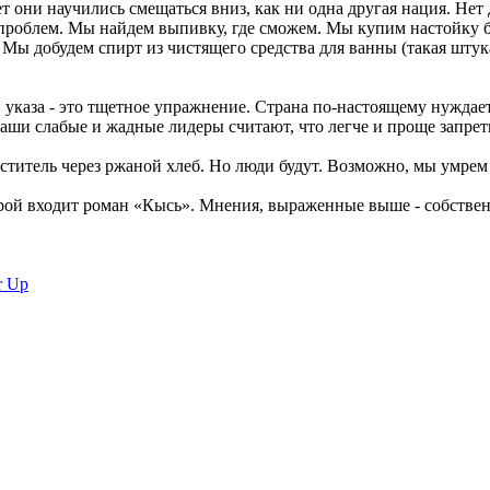
т они научились смещаться вниз, как ни одна другая нация. Не
проблем. Мы найдем выпивку, где сможем. Мы купим настойку б
Мы добудем спирт из чистящего средства для ванны (такая штука
аза - это тщетное упражнение. Страна по-настоящему нуждается
аши слабые и жадные лидеры считают, что легче и проще запрети
иститель через ржаной хлеб. Но люди будут. Возможно, мы умр
торой входит роман «Кысь». Мнения, выраженные выше - собствен
r Up