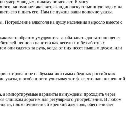
 а он умер молодым, никому не мешает. Я могу
емного напоминает аквавит, скандинавскую тминную водку, на
ивать его и пить его. Нам не нужны ваши вонючие указы.
ны. Потребление алкоголя на душу населения выросло вместе с
аким-то образом умудряются зарабатывать достаточно денег
ебителей пенного напитка как веселых и беззаботных
ем они садятся за руль, когда от них несет пьяным духом, или
, ориентированное на бумажники самых бедных российских
ие указы, в особенности учитывая тот факт, что наш нынешний
ина, а импортируемые варианты вынуждены проходить через
тся слишком дорогим для регулярного употребления. В любом
стности, плохо очищенный крепкий алкоголь, обеспечивает