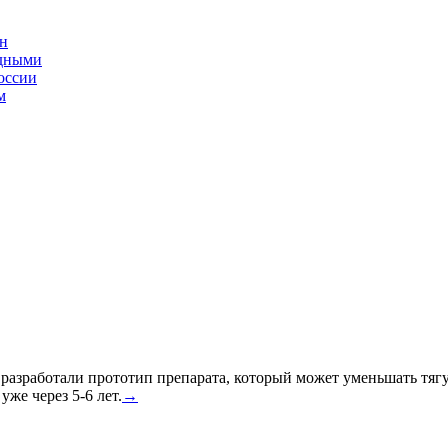
ин
одными
оссии
м
азработали прототип препарата, который может уменьшать тягу к
уже через 5-6 лет.
→