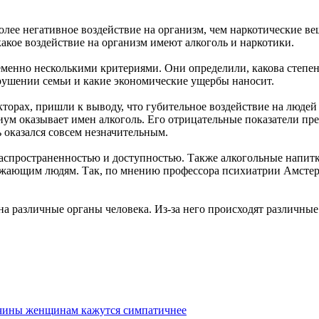
лее негативное воздействие на организм, чем наркотические ве
какое воздействие на организм имеют алкоголь и наркотики.
менно несколькими критериями. Они определили, какова степень
зрушении семьи и какие экономические ущербы наносит.
торах, пришли к выводу, что губительное воздействие на людей
м оказывает имен алкоголь. Его отрицательные показатели прев
 оказался совсем незначительным.
 распространенностью и доступностью. Также алкогольные напит
ружающим людям. Так, по мнению профессора психиатрии Амстер
 на различные органы человека. Из-за него происходят различн
жчины женщинам кажутся симпатичнее