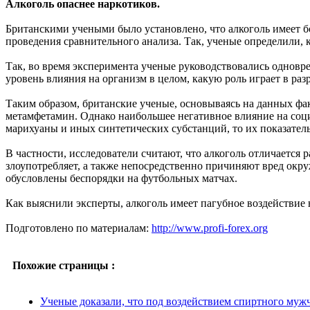
Алкоголь опаснее наркотиков.
Британскими учеными было установлено, что алкоголь имеет бо
проведения сравнительного анализа. Так, ученые определили, 
Так, во время эксперимента ученые руководствовались одновре
уровень влияния на организм в целом, какую роль играет в ра
Таким образом, британские ученые, основываясь на данных фак
метамфетамин. Однако наибольшее негативное влияние на социу
марихуаны и иных синтетических субстанций, то их показатель
В частности, исследователи считают, что алкоголь отличается
злоупотребляет, а также непосредственно причиняют вред ок
обусловлены беспорядки на футбольных матчах.
Как выяснили эксперты, алкоголь имеет пагубное воздействие
Подготовлено по материалам:
http://www.profi-forex.org
Похожие страницы :
Ученые доказали, что под воздействием спиртного му