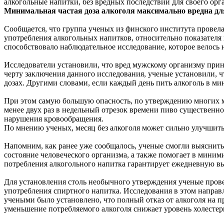
алкогольные напитки, без вредных последствий для своего орг
Минимальная частая доза алкоголя максимально вредна дл
Сообщается, что группа ученых из финского института провела
употребления алкогольных напитков, относительно показателя 
способствовало наблюдательное исследование, которое велось 
Исследователи установили, что вред мужскому организму прино
черту заключения данного исследования, ученые установили, 
дозах. Другими словами, если каждый день пить алкоголь в м
При этом самую большую опасность, по утверждению многих ме
менее двух раз в недельный отрезок времени пиво существенно
нарушения кровообращения.
По мнению ученых, месяц без алкоголя может сильно улучшить
Напомним, как ранее уже сообщалось, ученые смогли выяснить
состояние человеческого организма, а также помогает в миним
потребления алкогольного напитка гарантирует ежедневную вы
Для установления столь необычного утверждения ученые прове
употребления спиртного напитка. Исследования в этом напра
учеными было установлено, что полный отказ от алкоголя на п
уменьшение потребляемого алкоголя снижает уровень холестер