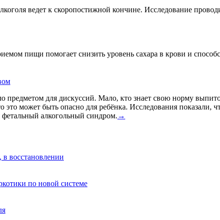
лкоголя ведет к скоропостижной кончине. Исследование провод
риемом пищи помогает снизить уровень сахара в крови и спосо
вом
о предметом для дискуссий. Мало, кто знает свою норму выпито
что это может быть опасно для ребёнка. Исследования показали, 
я фетальный алкогольный синдром.
→
, в восстановлении
аркотики по новой системе
ля