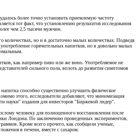
 удалось более точно установить приемлемую частоту
ляется тот факт, что установлению результатов исследования
олее чем 2,5 тысячи мужчин.
о количествах, но и в достаточно малых количествах. Подведя
 употребление горячительных напитков, но в довольно малых
симальным.
тков, как например пиво или же вино. Употребляемое не
едставителей сильного пола, вплоть до развития симптомов
о напитка способно существенно улучшить физическое
"Помимо этого, исследователи добавляют, что минимизация
ти науки" издания для инвесторов "Биржевой лидер".
рослому человеку для полноценного восстановления после
ники Лондона. По заключению проведенных экспериментов,
граммов. Кроме всего прочего, как сообщили ученые,
ложения в печени, вместе с сахаром.