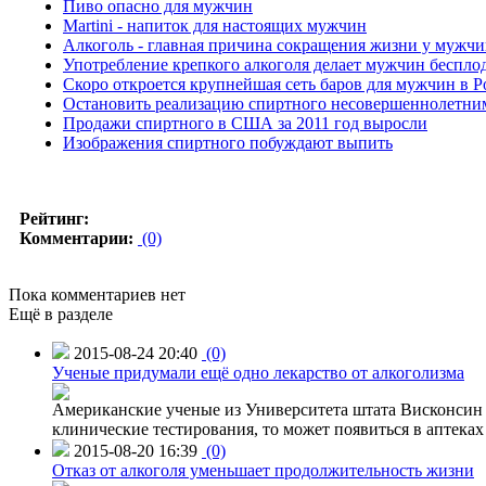
Пиво опасно для мужчин
Martini - напиток для настоящих мужчин
Алкоголь - главная причина сокращения жизни у мужч
Употребление крепкого алкоголя делает мужчин беспл
Скоро откроется крупнейшая сеть баров для мужчин в Р
Остановить реализацию спиртного несовершеннолетни
Продажи спиртного в США за 2011 год выросли
Изображения спиртного побуждают выпить
Рейтинг:
Комментарии:
(0)
Пока комментариев нет
Ещё в разделе
2015-08-24 20:40
(0)
Ученые придумали ещё одно лекарство от алкоголизма
Американские ученые из Университета штата Висконсин р
клинические тестирования, то может появиться в аптеках 
2015-08-20 16:39
(0)
Отказ от алкоголя уменьшает продолжительность жизни