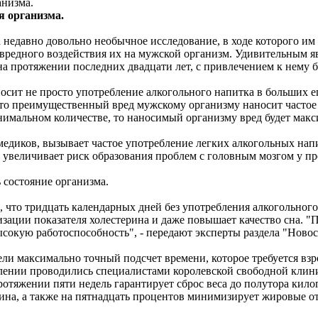
анизма.
я организма.
 недавно довольно необычное исследование, в ходе которого им
вредного воздействия их на мужской организм. Удивительным яв
на протяжении последних двадцати лет, с привлечением к нему б
сит не просто употребление алкогольного напитка в больших ег
что преимущественный вред мужскому организму наносит частое
инимальном количестве, то наносимый организму вред будет мак
диков, вызывает частое употребление легких алкогольных напи
 увеличивает риск образования проблем с головным мозгом у пр
 состояние организма.
, что тридцать календарных дней без употребления алкогольног
изации показателя холестерина и даже повышает качество сна. 
сокую работоспособность", - передают эксперты раздела "Новос
ли максимально точный подсчет времени, которое требуется вз
влении проводились специалистами королевской свободной кли
ротяжении пяти недель гарантирует сброс веса до полутора кило
ина, а также на пятнадцать процентов минимизирует жировые от