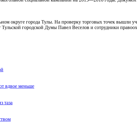
ьном округе города Тулы. На проверку торговых точек вышли 
т Тульской городской Думы Павел Веселов и сотрудники правоо
ой
ют вдвое меньше
з таза
ством