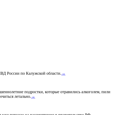
МВД России по Калужской области.
→
шеннолетние подростки, которые отравились алкоголем, пили
нчиться летально.
→
уже передан на рассмотрение в правительство РФ.
→