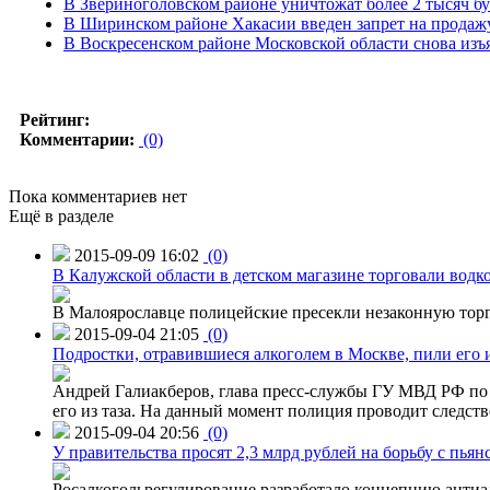
В Звериноголовском районе уничтожат более 2 тысяч б
В Ширинском районе Хакасии введен запрет на продаж
В Воскресенском районе Московской области снова изъ
Рейтинг:
Комментарии:
(0)
Пока комментариев нет
Ещё в разделе
2015-09-09 16:02
(0)
В Калужской области в детском магазине торговали водк
В Малоярославце полицейские пресекли незаконную торг
2015-09-04 21:05
(0)
Подростки, отравившиеся алкоголем в Москве, пили его и
Андрей Галиакберов, глава пресс-службы ГУ МВД РФ по 
его из таза. На данный момент полиция проводит следств
2015-09-04 20:56
(0)
У правительства просят 2,3 млрд рублей на борьбу с пьян
Росалкогольрегулирование разработало концепцию антиа