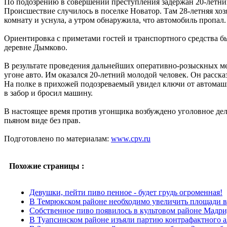
По подозрению в совершении преступления задержан 20-летни
Происшествие случилось в поселке Новатор. Там 28-летняя хоз
комнату и уснула, а утром обнаружила, что автомобиль пропал.
Ориентировка с приметами гостей и транспортного средства 
деревне Дымково.
В результате проведения дальнейших оперативно-розыскных м
угоне авто. Им оказался 20-летний молодой человек. Он рассказ
На полке в прихожей подозреваемый увидел ключи от автомашин
в забор и бросил машину.
В настоящее время против угонщика возбуждено уголовное дел
пьяном виде без прав.
Подготовлено по материалам:
www.cpv.ru
Похожие страницы :
Девушки, пейти пиво пенное - будет грудь огроменная!
В Темрюкском районе необходимо увеличить площади 
Собственное пиво появилось в культовом районе Мадри
В Туапсинском районе изъяли партию контрафактного а