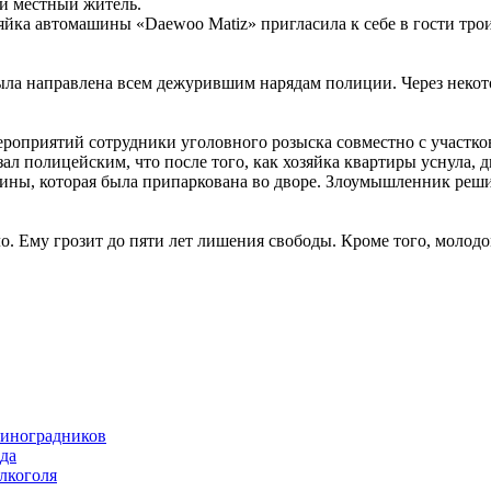
й местный житель.
яйка автомашины «Daewoo Matiz» пригласила к себе в гости тро
была направлена всем дежурившим нарядам полиции. Через неко
ероприятий сотрудники уголовного розыска совместно с участ
ал полицейским, что после того, как хозяйка квартиры уснула, д
ы, которая была припаркована во дворе. Злоумышленник решил с
о. Ему грозит до пяти лет лишения свободы. Кроме того, молодо
виноградников
да
лкоголя