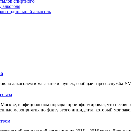
утылок спиртного
у алкоголя
яли подпольный алкоголь
ой
овлю алкоголем в магазине игрушек, сообщает пресс-служба У
з таза
Москве, в официальном порядке проинформировал, что несовер
енные мероприятия по факту этого инцидента, который мог зако
ством
лкогольной социальной кампании на 2015—2016 годы. Документ 