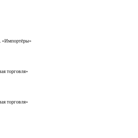
», «Импортёры»
ная торговля»
ная торговля»