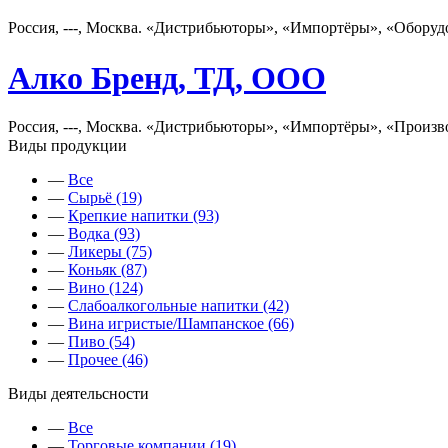
Россия, ---, Москва. «Дистрибьюторы», «Импортёры», «Оборуд
Алко Бренд, ТД, ООО
Россия, ---, Москва. «Дистрибьюторы», «Импортёры», «Произв
Виды продукции
—
Все
—
Сырьё (19)
—
Крепкие напитки (93)
—
Водка (93)
—
Ликеры (75)
—
Коньяк (87)
—
Вино (124)
—
Слабоалкогольные напитки (42)
—
Вина игристые/Шампанское (66)
—
Пиво (54)
—
Прочее (46)
Виды деятельсности
—
Все
—
Торговые компании (19)