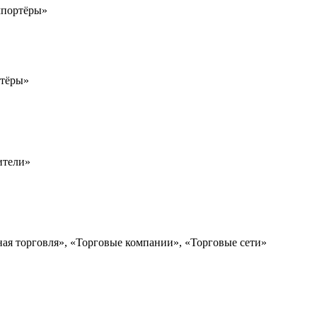
мпортёры»
ртёры»
ители»
ная торговля», «Торговые компании», «Торговые сети»