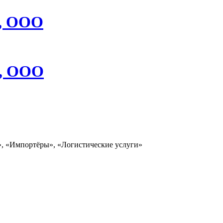
я, ООО
г, ООО
», «Импортёры», «Логистические услуги»