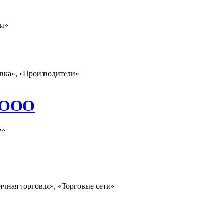
ли»
овка», «Производители»
, ООО
е»
ичная торговля», «Торговые сети»