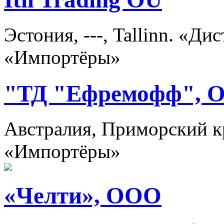
Эстония, ---, Tallinn. «Д
«Импортёры»
"ТД "Ефремофф", 
Австралия, Приморский к
«Импортёры»
«Челти», ООО