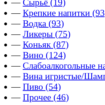
—
Сырьё (19)
—
Крепкие напитки (93
—
Водка (93)
—
Ликеры (75)
—
Коньяк (87)
—
Вино (124)
—
Слабоалкогольные на
—
Вина игристые/Шамп
—
Пиво (54)
—
Прочее (46)