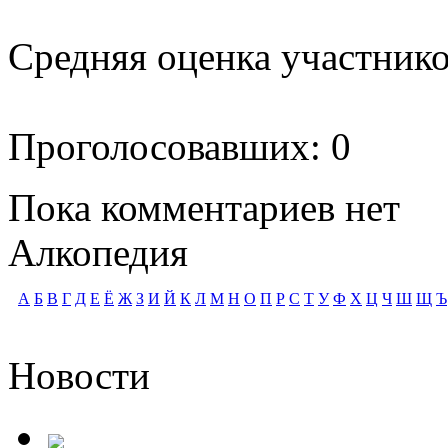
Средняя оценка участников
Проголосовавших: 0
Пока комментариев нет
Алкопедия
А
Б
В
Г
Д
Е
Ё
Ж
З
И
Й
К
Л
М
Н
О
П
Р
С
Т
У
Ф
Х
Ц
Ч
Ш
Щ
Ъ
Новости