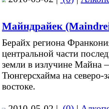
Майндрайек (Maindrei
Берайх региона Франкони
центральной части после
земли в излучине Майна –
Тюнгерсхайма на северо-з
востоке.
2010-05-02 |
(0)
|
Алкоп