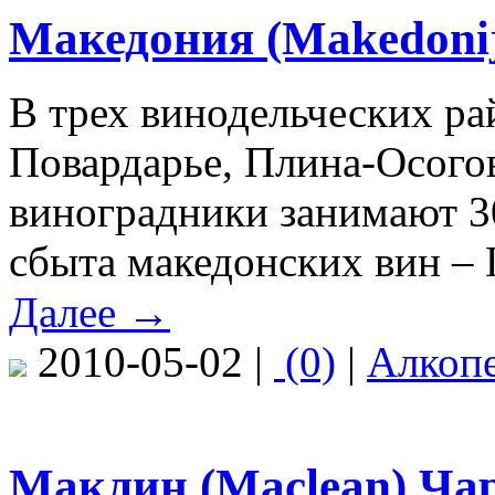
Македония (Makedonij
В трех винодельческих р
Повардарье, Плина-Осого
виноградники занимают 3
сбыта македонских вин – 
Далее →
2010-05-02 |
(0)
|
Алкоп
Маклин (Maclean) Чарл