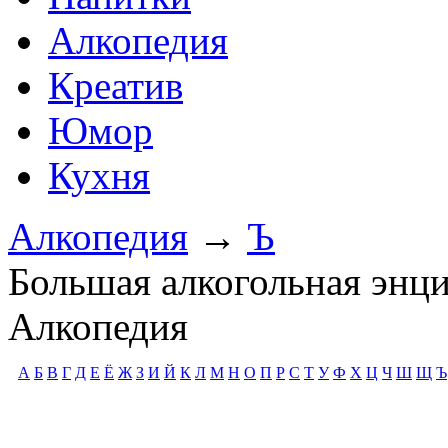
Алкопедия
Креатив
Юмор
Кухня
Алкопедия
→
Ъ
Большая алкогольная энц
Алкопедия
А
Б
В
Г
Д
Е
Ё
Ж
З
И
Й
К
Л
М
Н
О
П
Р
С
Т
У
Ф
Х
Ц
Ч
Ш
Щ
Ъ