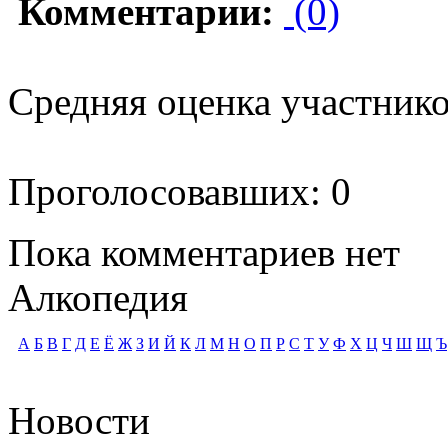
Комментарии:
(0)
Средняя оценка участников
Проголосовавших: 0
Пока комментариев нет
Алкопедия
А
Б
В
Г
Д
Е
Ё
Ж
З
И
Й
К
Л
М
Н
О
П
Р
С
Т
У
Ф
Х
Ц
Ч
Ш
Щ
Ъ
Новости