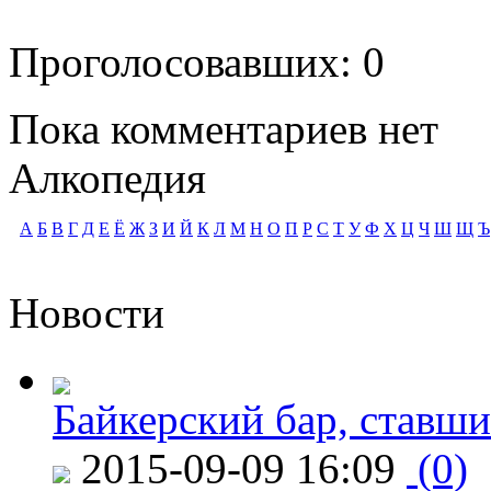
Проголосовавших: 0
Пока комментариев нет
Алкопедия
А
Б
В
Г
Д
Е
Ё
Ж
З
И
Й
К
Л
М
Н
О
П
Р
С
Т
У
Ф
Х
Ц
Ч
Ш
Щ
Ъ
Новости
Байкерский бар, ставши
2015-09-09 16:09
(0)