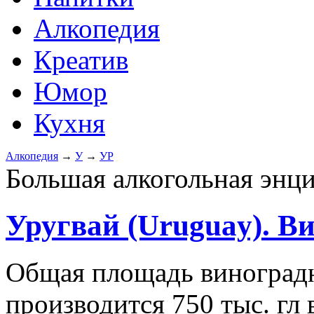
Алкопедия
Креатив
Юмор
Кухня
Алкопедия
→
У
→
УР
Большая алкогольная энц
Уругвай (Uruguay). В
Общая площадь виноградни
производится 750 тыс. гл 