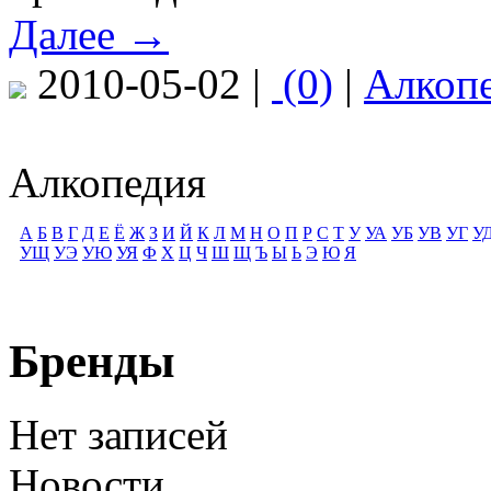
Далее →
2010-05-02 |
(0)
|
Алкоп
Алкопедия
А
Б
В
Г
Д
Е
Ё
Ж
З
И
Й
К
Л
М
Н
О
П
Р
С
Т
У
УА
УБ
УВ
УГ
У
УЩ
УЭ
УЮ
УЯ
Ф
Х
Ц
Ч
Ш
Щ
Ъ
Ы
Ь
Э
Ю
Я
Бренды
Нет записей
Новости