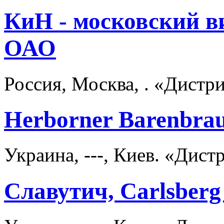
КиН - московский в
ОАО
Россия, Москва, . «Дист
Herborner Barenbr
Украина, ---, Киев. «Дис
Славутич, Carlsber