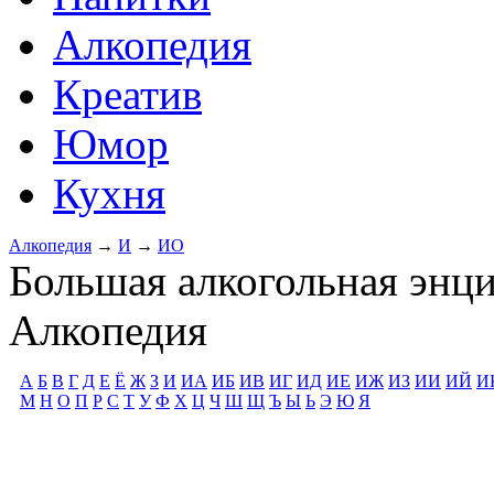
Алкопедия
Креатив
Юмор
Кухня
Алкопедия
→
И
→
ИО
Большая алкогольная энц
Алкопедия
А
Б
В
Г
Д
Е
Ё
Ж
З
И
ИА
ИБ
ИВ
ИГ
ИД
ИЕ
ИЖ
ИЗ
ИИ
ИЙ
И
М
Н
О
П
Р
С
Т
У
Ф
Х
Ц
Ч
Ш
Щ
Ъ
Ы
Ь
Э
Ю
Я