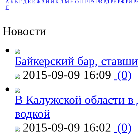
А
Б
В
Г
Д
Е
Ё
Ж
З
И
Й
К
Л
М
Н
О
П
Р
РА
РВ
РД
РЕ
РЖ
РИ
Р
Я
Новости
Байкерский бар, ставши
2015-09-09 16:09
(0)
В Калужской области в 
водкой
2015-09-09 16:02
(0)