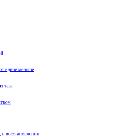
ой
ют вдвое меньше
з таза
ством
, в восстановлении