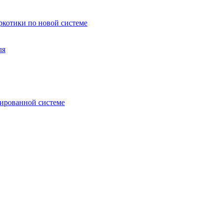
аркотики по новой системе
ля
зированной системе