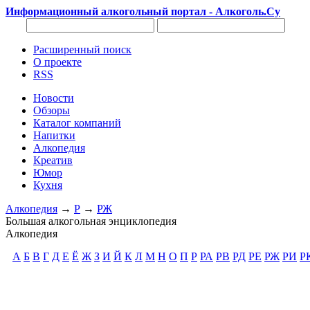
Информационный алкогольный портал - Алкоголь.Су
Расширенный поиск
О проекте
RSS
Новости
Обзоры
Каталог компаний
Напитки
Алкопедия
Креатив
Юмор
Кухня
Алкопедия
→
Р
→
РЖ
Большая алкогольная энциклопедия
Алкопедия
А
Б
В
Г
Д
Е
Ё
Ж
З
И
Й
К
Л
М
Н
О
П
Р
РА
РВ
РД
РЕ
РЖ
РИ
Р