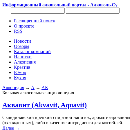
Информационный алкогольный портал - Алкоголь.Су
Расширенный поиск
О проекте
RSS
Новости
Обзоры
Каталог компаний
Напитки
Алкопедия
Креатив
Юмор
Кухня
Алкопедия
→
А
→
АК
Большая алкогольная энциклопедия
Аквавит (Akvavit, Aquavit)
Скандинавский крепкий спиртной напиток, ароматизированный 
(охлажденным), либо в качестве ингредиента для коктейлей.
Далее →