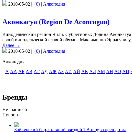
2010-05-02 |
(0)
|
Алкопедия
Аконкагуа (Region De Aconcagua)
Винодельческий регион Чили. Субрегионы: Долина Аконкагуа (Va
своей винодельческой славой обязана Максимиано Эррасурису, 
Далее →
2010-05-02 |
(0)
|
Алкопедия
Алкопедия
А
АА
АБ
АВ
АГ
АД
АЖ
АЗ
АИ
АЙ
АК
АЛ
АМ
АН
АО
АП
Бренды
Нет записей
Новости
Байкерский бар, ставший звездой ТВ-шоу, сгорел дотла