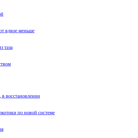
ой
ют вдвое меньше
з таза
ством
, в восстановлении
аркотики по новой системе
ля