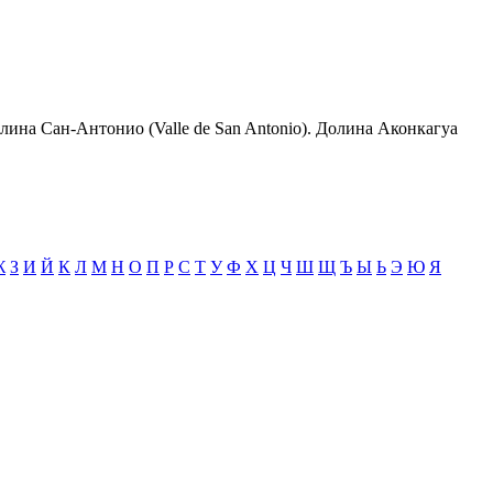
олина Сан-Антонио (Valle de San Antonio). Долина Аконкагуа
Ж
З
И
Й
К
Л
М
Н
О
П
Р
С
Т
У
Ф
Х
Ц
Ч
Ш
Щ
Ъ
Ы
Ь
Э
Ю
Я