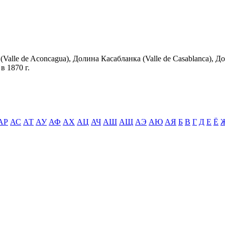
lle de Aconcagua), Долина Касабланка (Valle de Casablanca), Д
в 1870 г.
АР
АС
АТ
АУ
АФ
АХ
АЦ
АЧ
АШ
АЩ
АЭ
АЮ
АЯ
Б
В
Г
Д
Е
Ё