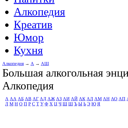
Алкопедия
Креатив
Юмор
Кухня
Алкопедия
→
А
→
АЩ
Большая алкогольная энц
Алкопедия
А
АА
АБ
АВ
АГ
АД
АЖ
АЗ
АИ
АЙ
АК
АЛ
АМ
АН
АО
АП
Л
М
Н
О
П
Р
С
Т
У
Ф
Х
Ц
Ч
Ш
Щ
Ъ
Ы
Ь
Э
Ю
Я