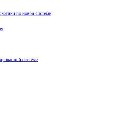
аркотики по новой системе
ля
зированной системе