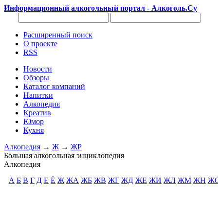
Информационный алкогольный портал - Алкоголь.Су
Расширенный поиск
О проекте
RSS
Новости
Обзоры
Каталог компаний
Напитки
Алкопедия
Креатив
Юмор
Кухня
Алкопедия
→
Ж
→
ЖР
Большая алкогольная энциклопедия
Алкопедия
А
Б
В
Г
Д
Е
Ё
Ж
ЖА
ЖБ
ЖВ
ЖГ
ЖД
ЖЕ
ЖИ
ЖЛ
ЖМ
ЖН
Ж