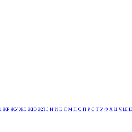
О
ЖР
ЖУ
ЖЭ
ЖЮ
ЖЯ
З
И
Й
К
Л
М
Н
О
П
Р
С
Т
У
Ф
Х
Ц
Ч
Ш