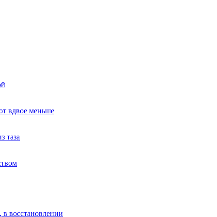
ой
ют вдвое меньше
з таза
ством
, в восстановлении