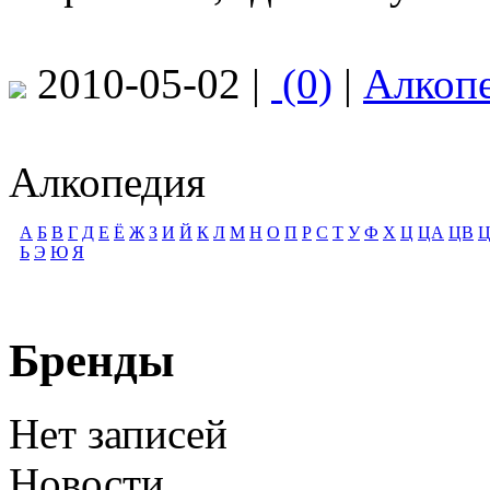
2010-05-02 |
(0)
|
Алкоп
Алкопедия
А
Б
В
Г
Д
Е
Ё
Ж
З
И
Й
К
Л
М
Н
О
П
Р
С
Т
У
Ф
Х
Ц
ЦА
ЦВ
Ь
Э
Ю
Я
Бренды
Нет записей
Новости