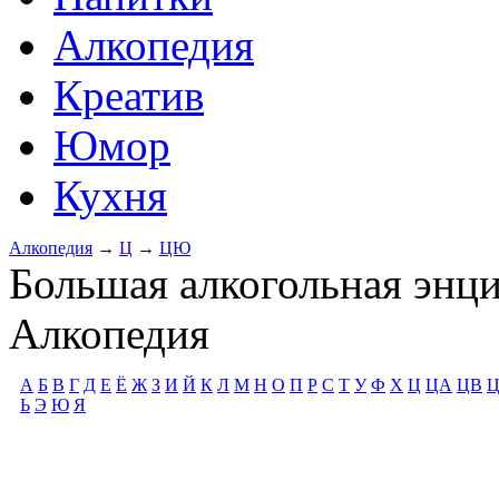
Алкопедия
Креатив
Юмор
Кухня
Алкопедия
→
Ц
→
ЦЮ
Большая алкогольная энц
Алкопедия
А
Б
В
Г
Д
Е
Ё
Ж
З
И
Й
К
Л
М
Н
О
П
Р
С
Т
У
Ф
Х
Ц
ЦА
ЦВ
Ь
Э
Ю
Я