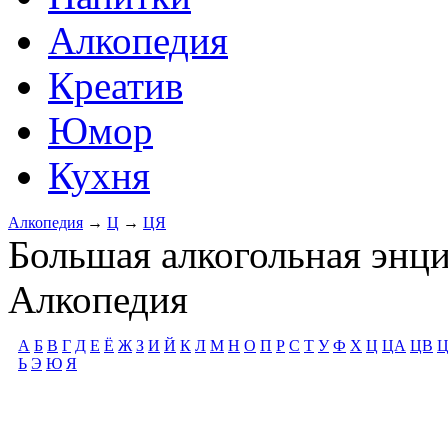
Алкопедия
Креатив
Юмор
Кухня
Алкопедия
→
Ц
→
ЦЯ
Большая алкогольная энц
Алкопедия
А
Б
В
Г
Д
Е
Ё
Ж
З
И
Й
К
Л
М
Н
О
П
Р
С
Т
У
Ф
Х
Ц
ЦА
ЦВ
Ь
Э
Ю
Я